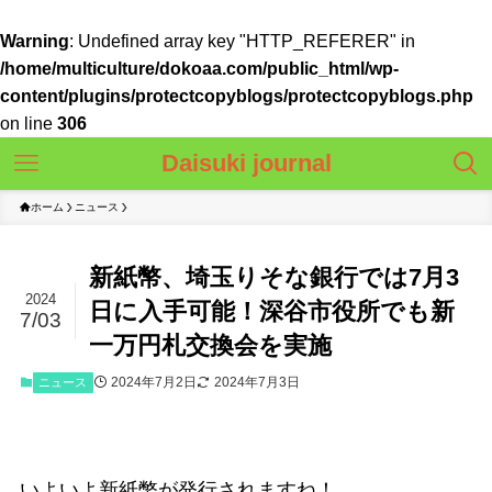
Warning
: Undefined array key "HTTP_REFERER" in
/home/multiculture/dokoaa.com/public_html/wp-
content/plugins/protectcopyblogs/protectcopyblogs.php
on line
306
Daisuki journal
ホーム
ニュース
新紙幣、埼玉りそな銀行では7月3
2024
日に入手可能！深谷市役所でも新
7/03
一万円札交換会を実施
2024年7月2日
2024年7月3日
ニュース
いよいよ新紙幣が発行されますね！