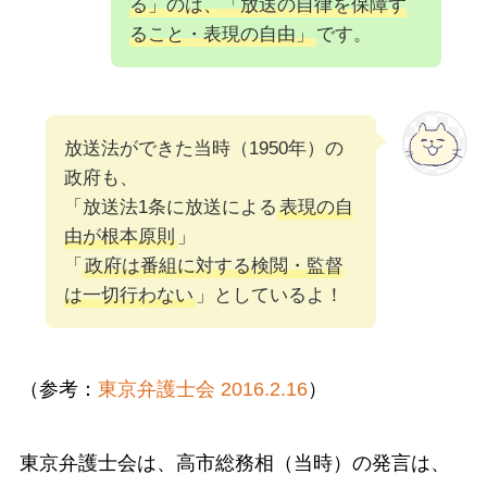
る」のは、「放送の自律を保障す
ること・表現の自由」
です。
放送法ができた当時（1950年）の
政府も、
「放送法1条に放送による
表現の自
由が根本原則
」
「
政府は番組に対する検閲・監督
は一切行わない
」としているよ！
（参考：
東京弁護士会 2016.2.16
）
東京弁護士会は、高市総務相（当時）の発言は、