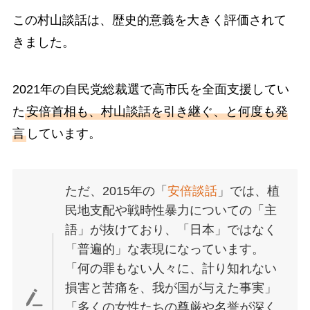
この村山談話は、歴史的意義を大きく評価されて
きました。
2021年の自民党総裁選で高市氏を全面支援してい
た
安倍首相も、村山談話を引き継ぐ、と何度も発
言
しています。
ただ、2015年の「
安倍談話
」では、植
民地支配や戦時性暴力についての「主
語」が抜けており、「日本」ではなく
「普遍的」な表現になっています。
「何の罪もない人々に、計り知れない
損害と苦痛を、我が国が与えた事実」
「多くの女性たちの尊厳や名誉が深く