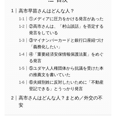
高市早苗さんはどんな人？
①メディアに圧力をかける発言があった
②高市さんは、「村山談話」を否定する
発言をしている
③マイナンバーカードと銀行口座紐づけ
「義務化したい」
④「重要経済安保情報保護法案」をめぐ
る発言
⑤ユダヤ人人権団体から抗議を受けた本
の推薦文を書いていた
⑥夫婦別姓に反対したいために「不動産
登記できる」とうっかり発言
高市さんはどんな人？まとめ／外交の不
安