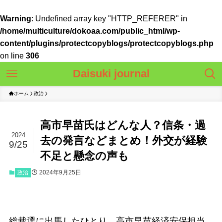
Warning
: Undefined array key "HTTP_REFERER" in
/home/multiculture/dokoaa.com/public_html/wp-
content/plugins/protectcopyblogs/protectcopyblogs.php
on line
306
Daisuki journal
ホーム
政治
高市早苗氏はどんな人？信条・過
2024
去の発言などまとめ！外交が経験
9/25
不足と懸念の声も
2024年9月25日
政治
総裁選に出馬したひとり、高市早苗経済安保担当