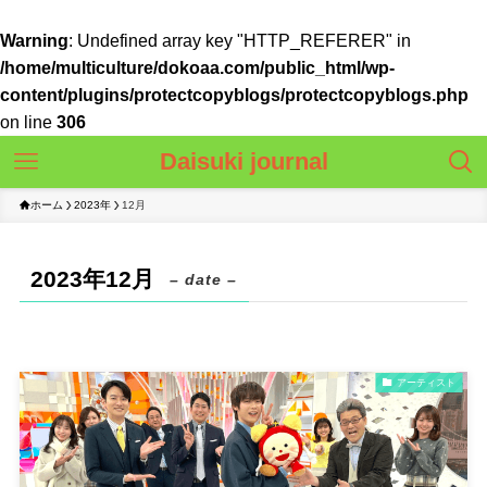
Warning
: Undefined array key "HTTP_REFERER" in
/home/multiculture/dokoaa.com/public_html/wp-
content/plugins/protectcopyblogs/protectcopyblogs.php
on line
306
Daisuki journal
ホーム
2023年
12月
2023年12月
– date –
アーティスト