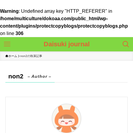
Warning
: Undefined array key "HTTP_REFERER" in
/home/multiculture/dokoaa.com/public_html/wp-
content/plugins/protectcopyblogs/protectcopyblogs.php
on line
306
Daisuki journal
ホーム
non2の執筆記事
non2
– Author –